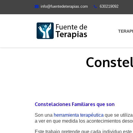
info@fuentedeterapias.com
630219092
TERAP
Constel
Constelaciones Familiares que son
Son una
herramienta terapéutica
que se utiliz
a ver en que medida los acontecimientos desor
Este trabajo pretende que cada individuo este