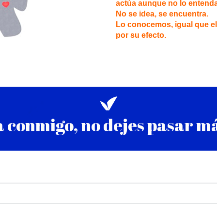
actúa aunque no lo entend
No se idea, se encuentra.
Lo conocemos, igual que el 
por su efecto.
 conmigo, no dejes pasar m