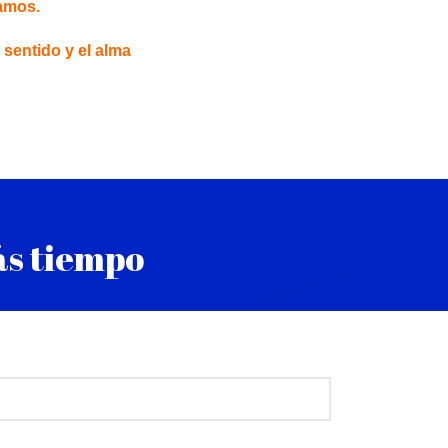
amos.
sentido y el alma
ás tiempo