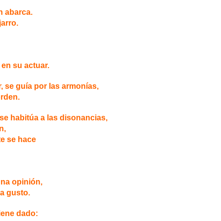
n abarca.
jarro.
en su actuar.
 se guía por las armonías,
orden.
 se habitúa a las disonancias,
n,
te se hace
na opinión,
 a gusto.
iene dado: