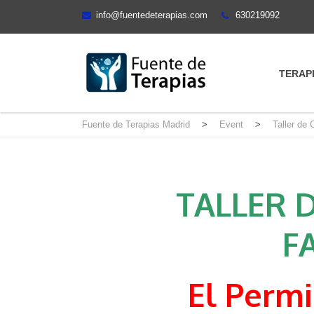
info@fuentedeterapias.com
630219092
TERAP
Fuente de Terapias Madrid
>
Event
>
Taller de
TALLER DE
F
El Perm