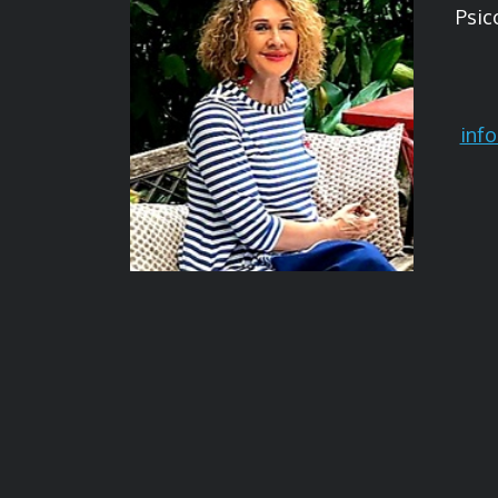
Psic
inf