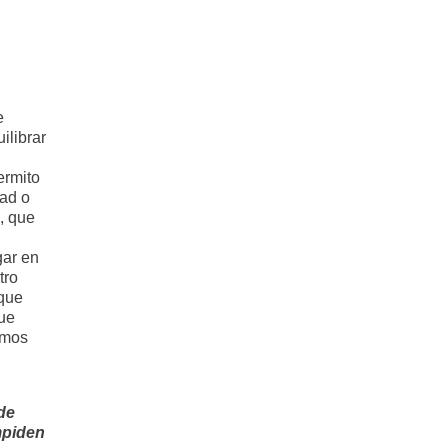
e
ilibrar
ermito
dad o
, que
gar en
tro
 que
que
amos
de
mpiden